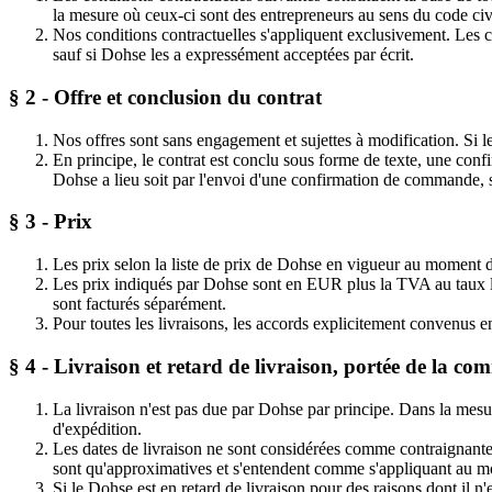
la mesure où ceux-ci sont des entrepreneurs au sens du code civ
Nos conditions contractuelles s'appliquent exclusivement. Les 
sauf si Dohse les a expressément acceptées par écrit.
§ 2 - Offre et conclusion du contrat
Nos offres sont sans engagement et sujettes à modification. Si l
En principe, le contrat est conclu sous forme de texte, une con
Dohse a lieu soit par l'envoi d'une confirmation de commande, so
§ 3 - Prix
Les prix selon la liste de prix de Dohse en vigueur au moment d
Les prix indiqués par Dohse sont en EUR plus la TVA au taux lég
sont facturés séparément.
Pour toutes les livraisons, les accords explicitement convenus ent
§ 4 - Livraison et retard de livraison, portée de la c
La livraison n'est pas due par Dohse par principe. Dans la mesu
d'expédition.
Les dates de livraison ne sont considérées comme contraignantes 
sont qu'approximatives et s'entendent comme s'appliquant au mom
Si le Dohse est en retard de livraison pour des raisons dont il n