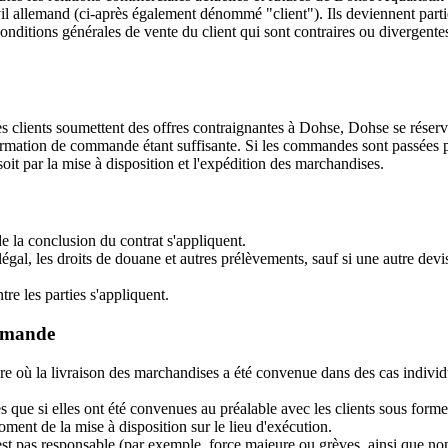
il allemand (ci-après également dénommé "client"). Ils deviennent partie
conditions générales de vente du client qui sont contraires ou divergen
es clients soumettent des offres contraignantes à Dohse, Dohse se réserve
firmation de commande étant suffisante. Si les commandes sont passées p
it par la mise à disposition et l'expédition des marchandises.
e la conclusion du contrat s'appliquent.
al, les droits de douane et autres prélèvements, sauf si une autre devi
re les parties s'appliquent.
ommande
re où la livraison des marchandises a été convenue dans des cas individu
que si elles ont été convenues au préalable avec les clients sous forme
ent de la mise à disposition sur le lieu d'exécution.
'est pas responsable (par exemple, force majeure ou grèves, ainsi que non-