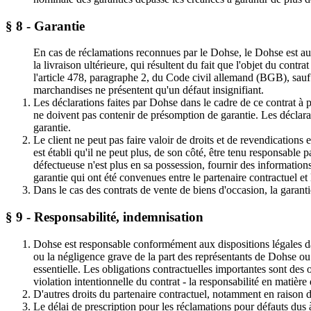
§ 8 - Garantie
En cas de réclamations reconnues par le Dohse, le Dohse est autor
la livraison ultérieure, qui résultent du fait que l'objet du contr
l'article 478, paragraphe 2, du Code civil allemand (BGB), sauf c
marchandises ne présentent qu'un défaut insignifiant.
Les déclarations faites par Dohse dans le cadre de ce contrat à 
ne doivent pas contenir de présomption de garantie. Les déclar
garantie.
Le client ne peut pas faire valoir de droits et de revendications 
est établi qu'il ne peut plus, de son côté, être tenu responsable 
défectueuse n'est plus en sa possession, fournir des informations 
garantie qui ont été convenues entre le partenaire contractuel et l
Dans le cas des contrats de vente de biens d'occasion, la garanti
§ 9 - Responsabilité, indemnisation
Dohse est responsable conformément aux dispositions légales dans
ou la négligence grave de la part des représentants de Dohse ou
essentielle. Les obligations contractuelles importantes sont des o
violation intentionnelle du contrat - la responsabilité en matiè
D'autres droits du partenaire contractuel, notamment en raison 
Le délai de prescription pour les réclamations pour défauts dus à 