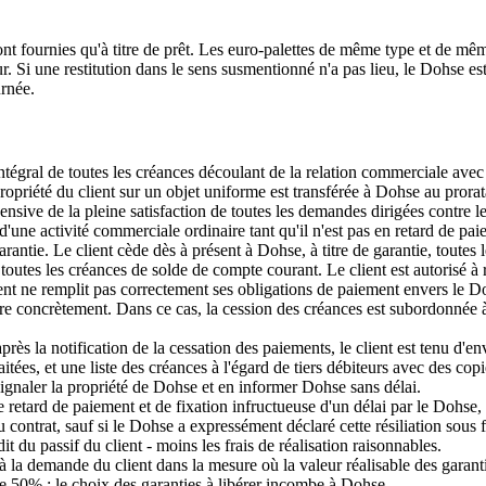
sont fournies qu'à titre de prêt. Les euro-palettes de même type et de mêm
ur. Si une restitution dans le sens susmentionné n'a pas lieu, le Dohse e
urnée.
égral de toutes les créances découlant de la relation commerciale avec l
priété du client sur un objet uniforme est transférée à Dohse au prorata
pensive de la pleine satisfaction de toutes les demandes dirigées contre le
 d'une activité commerciale ordinaire tant qu'il n'est pas en retard de p
tie. Le client cède dès à présent à Dohse, à titre de garantie, toutes le
toutes les créances de solde de compte courant. Le client est autorisé 
ient ne remplit pas correctement ses obligations de paiement envers le 
ndre concrètement. Dans ce cas, la cession des créances est subordonnée à
 après la notification de la cessation des paiements, le client est tenu 
itées, et une liste des créances à l'égard de tiers débiteurs avec des copi
 signaler la propriété de Dohse et en informer Dohse sans délai.
 retard de paiement et de fixation infructueuse d'un délai par le Dohse, c
u contrat, sauf si le Dohse a expressément déclaré cette résiliation sous 
dit du passif du client - moins les frais de réalisation raisonnables.
à la demande du client dans la mesure où la valeur réalisable des garant
de 50% ; le choix des garanties à libérer incombe à Dohse.