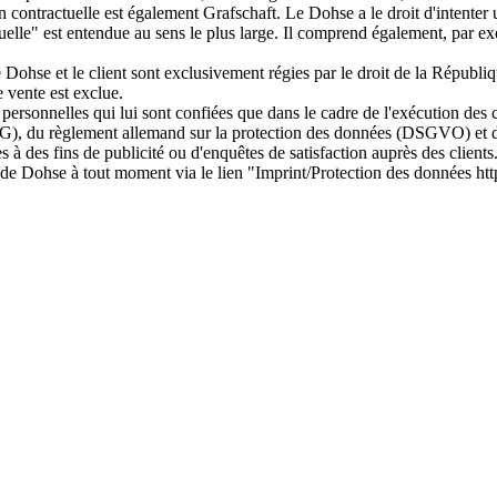
ion contractuelle est également Grafschaft. Le Dohse a le droit d'intenter
actuelle" est entendue au sens le plus large. Il comprend également, pa
e Dohse et le client sont exclusivement régies par le droit de la Républi
 vente est exclue.
ées personnelles qui lui sont confiées que dans le cadre de l'exécution d
DSG), du règlement allemand sur la protection des données (DSGVO) et d
 à des fins de publicité ou d'enquêtes de satisfaction auprès des clients. E
web de Dohse à tout moment via le lien "Imprint/Protection des données