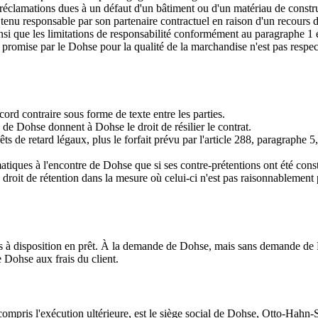
s réclamations dues à un défaut d'un bâtiment ou d'un matériau de constru
st tenu responsable par son partenaire contractuel en raison d'un recou
i que les limitations de responsabilité conformément au paragraphe 1 et 
e promise par le Dohse pour la qualité de la marchandise n'est pas respecté
ord contraire sous forme de texte entre les parties.
 de Dohse donnent à Dohse le droit de résilier le contrat.
rêts de retard légaux, plus le forfait prévu par l'article 288, paragrap
tiques à l'encontre de Dohse que si ses contre-prétentions ont été const
un droit de rétention dans la mesure où celui-ci n'est pas raisonnablemen
s à disposition en prêt. À la demande de Dohse, mais sans demande de Dohs
e Dohse aux frais du client.
y compris l'exécution ultérieure, est le siège social de Dohse, Otto-Hahn