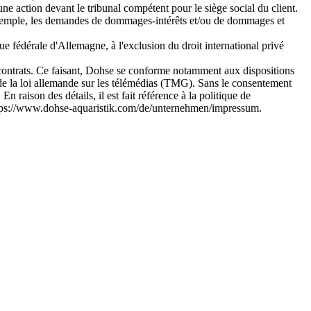
 une action devant le tribunal compétent pour le siège social du client.
r exemple, les demandes de dommages-intérêts et/ou de dommages et
que fédérale d'Allemagne, à l'exclusion du droit international privé
es contrats. Ce faisant, Dohse se conforme notamment aux dispositions
e la loi allemande sur les télémédias (TMG). Sans le consentement
n raison des détails, il est fait référence à la politique de
 https://www.dohse-aquaristik.com/de/unternehmen/impressum.