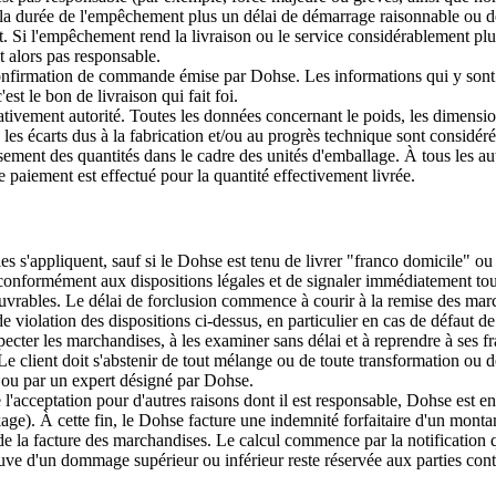
 la durée de l'empêchement plus un délai de démarrage raisonnable ou de r
Si l'empêchement rend la livraison ou le service considérablement plus 
st alors pas responsable.
firmation de commande émise par Dohse. Les informations qui y sont s
st le bon de livraison qui fait foi.
mativement autorité. Toutes les données concernant le poids, les dimens
 les écarts dus à la fabrication et/ou au progrès technique sont considér
sement des quantités dans le cadre des unités d'emballage. À tous les aut
aiement est effectué pour la quantité effectivement livrée.
les s'appliquent, sauf si le Dohse est tenu de livrer "franco domicile" ou
 conformément aux dispositions légales et de signaler immédiatement to
uvrables. Le délai de forclusion commence à courir à la remise des march
e violation des dispositions ci-dessus, en particulier en cas de défaut de
specter les marchandises, à les examiner sans délai et à reprendre à ses 
Le client doit s'abstenir de tout mélange ou de toute transformation ou
e ou par un expert désigné par Dohse.
de l'acceptation pour d'autres raisons dont il est responsable, Dohse est
kage). À cette fin, le Dohse facture une indemnité forfaitaire d'un monta
de la facture des marchandises. Le calcul commence par la notification q
reuve d'un dommage supérieur ou inférieur reste réservée aux parties cont