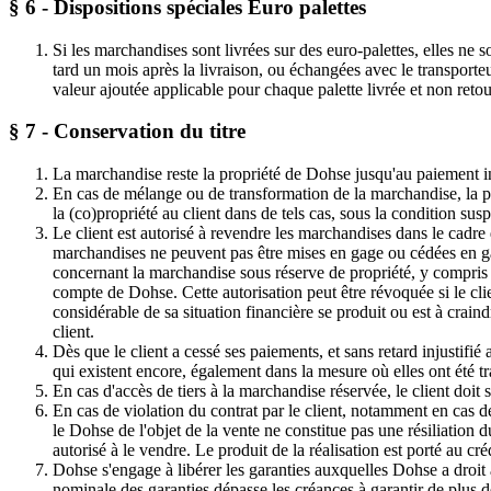
§ 6 - Dispositions spéciales Euro palettes
Si les marchandises sont livrées sur des euro-palettes, elles ne 
tard un mois après la livraison, ou échangées avec le transporte
valeur ajoutée applicable pour chaque palette livrée et non reto
§ 7 - Conservation du titre
La marchandise reste la propriété de Dohse jusqu'au paiement int
En cas de mélange ou de transformation de la marchandise, la pro
la (co)propriété au client dans de tels cas, sous la condition sus
Le client est autorisé à revendre les marchandises dans le cadre
marchandises ne peuvent pas être mises en gage ou cédées en garan
concernant la marchandise sous réserve de propriété, y compris 
compte de Dohse. Cette autorisation peut être révoquée si le cl
considérable de sa situation financière se produit ou est à crai
client.
Dès que le client a cessé ses paiements, et sans retard injustifié
qui existent encore, également dans la mesure où elles ont été tra
En cas d'accès de tiers à la marchandise réservée, le client doit
En cas de violation du contrat par le client, notamment en cas de
le Dohse de l'objet de la vente ne constitue pas une résiliation d
autorisé à le vendre. Le produit de la réalisation est porté au cré
Dohse s'engage à libérer les garanties auxquelles Dohse a droit 
nominale des garanties dépasse les créances à garantir de plus 