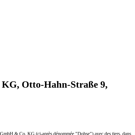
o KG, Otto-Hahn-Straße 9,
istik GmbH & Co. KG (ci-après dénommée "Dohse") avec des tiers, dans