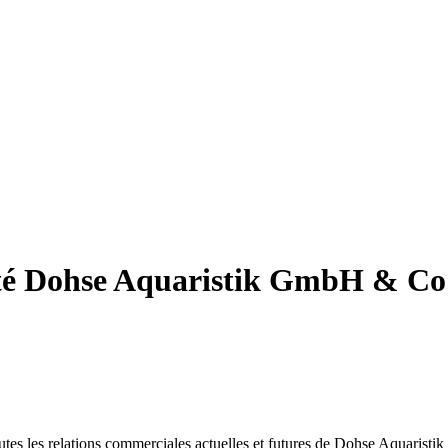
iété Dohse Aquaristik GmbH & C
 toutes les relations commerciales actuelles et futures de Dohse Aquar