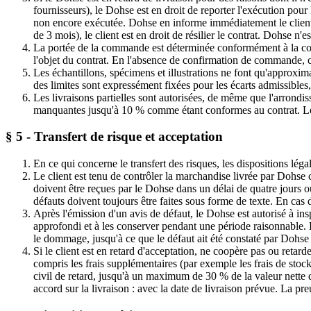
fournisseurs), le Dohse est en droit de reporter l'exécution pour
non encore exécutée. Dohse en informe immédiatement le client. 
de 3 mois), le client est en droit de résilier le contrat. Dohse n'e
La portée de la commande est déterminée conformément à la con
l'objet du contrat. En l'absence de confirmation de commande, c'e
Les échantillons, spécimens et illustrations ne font qu'approxi
des limites sont expressément fixées pour les écarts admissibles,
Les livraisons partielles sont autorisées, de même que l'arrondis
manquantes jusqu'à 10 % comme étant conformes au contrat. Le p
§ 5 - Transfert de risque et acceptation
En ce qui concerne le transfert des risques, les dispositions léga
Le client est tenu de contrôler la marchandise livrée par Dohse
doivent être reçues par le Dohse dans un délai de quatre jours o
défauts doivent toujours être faites sous forme de texte. En cas d
Après l'émission d'un avis de défaut, le Dohse est autorisé à in
approfondi et à les conserver pendant une période raisonnable. 
le dommage, jusqu'à ce que le défaut ait été constaté par Dohs
Si le client est en retard d'acceptation, ne coopère pas ou retar
compris les frais supplémentaires (par exemple les frais de stoc
civil de retard, jusqu'à un maximum de 30 % de la valeur nette 
accord sur la livraison : avec la date de livraison prévue. La p