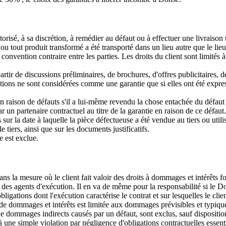
isé, à sa discrétion, à remédier au défaut ou à effectuer une livraison 
at ou tout produit transformé a été transporté dans un lieu autre que le li
onvention contraire entre les parties. Les droits du client sont limités à
partir de discussions préliminaires, de brochures, d'offres publicitaires
ations ne sont considérées comme une garantie que si elles ont été expr
en raison de défauts s'il a lui-même revendu la chose entachée du défaut ou
par un partenaire contractuel au titre de la garantie en raison de ce défau
sur la date à laquelle la pièce défectueuse a été vendue au tiers ou utilis
e tiers, ainsi que sur les documents justificatifs.
e est exclue.
 la mesure où le client fait valoir des droits à dommages et intérêts f
 des agents d'exécution. Il en va de même pour la responsabilité si le 
bligations dont l'exécution caractérise le contrat et sur lesquelles le cl
re de dommages et intérêts est limitée aux dommages prévisibles et typiqu
de dommages indirects causés par un défaut, sont exclus, sauf dispositio
une simple violation par négligence d'obligations contractuelles essentie