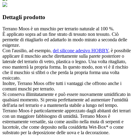
Dettagli prodotto
Terrano Moos è un muschio per terrario naturale al 100 %.
È applicato sopra ad un fine strato di tessuto non tessuto. Ciò
permette di ritagliarlo ed adattarlo in modo mirato a seconda delle
esigenze.
Con l'ausilio, ad esempio,
del silicone adesivo HOBBY
, è possibile
applicare il muschio anche direttamente sulla parete posteriore o
laterale del terrario di vetro, plastica o legno. Una volta ritagliato,
esso manterrà la propria forma. In questo modo, non vi è il rischio
che il muschio si sfibri o che perda la propria forma una volta
essiccato.
Inoltre, Terrano Moos offre tutti i vantaggi che offrono anche i
comuni muschi per terrario.
Si conserva illimitatamente e può essere nuovamente umidificato in
qualsiasi momento. Si presta perfettamente ad aumentare l'umidità
dell'aria nel terrario e a mantenerla stabile a lungo nel tempo.
Terrano Moos è particolarmente apprezzato dagli abitanti dei terrari
con un maggiore fabbisogno di umidità. Terrano Moos è
estremamente versatile, sia come ausilio nella muta di serpenti e
lucertole, che come deposito nella cosiddetta Wet-Box* o come
substrato per la deposizione delle uova e la decorazione.