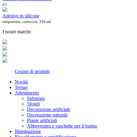
4 l
Adesivo in silicone
trasparente, cartuccia, 310 ml
I nostri marchi:
Gruppi di prodotti
Novità
Terrari
Allestimento
Substrato
Sfondi
Decorazione artificiale
Decorazione naturale
Piante artificiali
Abbeveratoi e vaschette per il bagno
Illuminazione
Riscaldamento e umidificazione