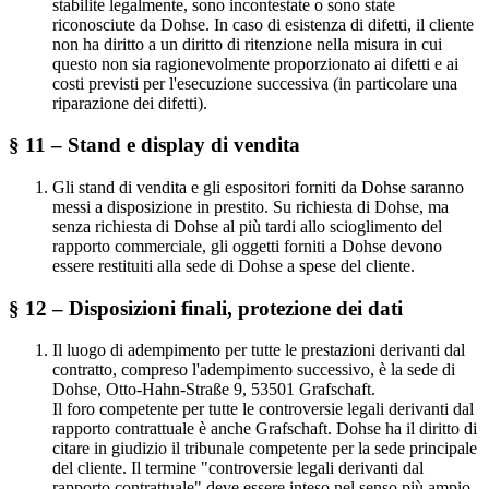
stabilite legalmente, sono incontestate o sono state
riconosciute da Dohse. In caso di esistenza di difetti, il cliente
non ha diritto a un diritto di ritenzione nella misura in cui
questo non sia ragionevolmente proporzionato ai difetti e ai
costi previsti per l'esecuzione successiva (in particolare una
riparazione dei difetti).
§ 11 – Stand e display di vendita
Gli stand di vendita e gli espositori forniti da Dohse saranno
messi a disposizione in prestito. Su richiesta di Dohse, ma
senza richiesta di Dohse al più tardi allo scioglimento del
rapporto commerciale, gli oggetti forniti a Dohse devono
essere restituiti alla sede di Dohse a spese del cliente.
§ 12 – Disposizioni finali, protezione dei dati
Il luogo di adempimento per tutte le prestazioni derivanti dal
contratto, compreso l'adempimento successivo, è la sede di
Dohse, Otto-Hahn-Straße 9, 53501 Grafschaft.
Il foro competente per tutte le controversie legali derivanti dal
rapporto contrattuale è anche Grafschaft. Dohse ha il diritto di
citare in giudizio il tribunale competente per la sede principale
del cliente. Il termine "controversie legali derivanti dal
rapporto contrattuale" deve essere inteso nel senso più ampio.