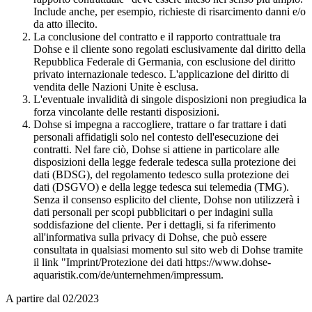
Include anche, per esempio, richieste di risarcimento danni e/o
da atto illecito.
La conclusione del contratto e il rapporto contrattuale tra
Dohse e il cliente sono regolati esclusivamente dal diritto della
Repubblica Federale di Germania, con esclusione del diritto
privato internazionale tedesco. L'applicazione del diritto di
vendita delle Nazioni Unite è esclusa.
L'eventuale invalidità di singole disposizioni non pregiudica la
forza vincolante delle restanti disposizioni.
Dohse si impegna a raccogliere, trattare o far trattare i dati
personali affidatigli solo nel contesto dell'esecuzione dei
contratti. Nel fare ciò, Dohse si attiene in particolare alle
disposizioni della legge federale tedesca sulla protezione dei
dati (BDSG), del regolamento tedesco sulla protezione dei
dati (DSGVO) e della legge tedesca sui telemedia (TMG).
Senza il consenso esplicito del cliente, Dohse non utilizzerà i
dati personali per scopi pubblicitari o per indagini sulla
soddisfazione del cliente. Per i dettagli, si fa riferimento
all'informativa sulla privacy di Dohse, che può essere
consultata in qualsiasi momento sul sito web di Dohse tramite
il link "Imprint/Protezione dei dati https://www.dohse-
aquaristik.com/de/unternehmen/impressum.
A partire dal 02/2023