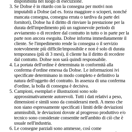
disponibilità nel luogo di esecuzione.
Se Dohse è in ritardo con la consegna per motivi non
imputabili a Dohse (ad es. forza maggiore o scioperi, nonché
mancata consegna, consegna errata o tardiva da parte dei
fornitori), Dohse ha il diritto di rinviare la prestazione per la
durata dell'impedimento più un ragionevole periodo di
avviamento o di recedere dal contratto in tutto o in parte per la
parte non ancora eseguita. Dohse informa immediatamente il
cliente. Se l'impedimento rende la consegna o il servizio
notevolmente più difficile/impossibile e non è solo di durata
temporanea (più di 3 mesi), il cliente ha il diritto di recedere
dal contratto. Dohse non sarà quindi responsabile.
La portata dell'ordine è determinata in conformità alla
conferma d'ordine emessa da Dohse. Le informazioni ivi
specificate determinano in modo completo e definitivo la
natura dell'oggetto del contratto. In assenza di una conferma
d'ordine, la bolla di consegna è decisiva.
Campioni, esemplari e illustrazioni sono solo
approssimativamente autorevoli. Tutti i dati relativi a peso,
dimensioni e simili sono da considerarsi medi. A meno che
non siano espressamente specificati i limiti delle deviazioni
ammissibili, le deviazioni dovute al progresso produttivo e/o
tecnico sono considerate consentite nell'ambito di ciò che è
usuale nell'industria.
Le consegne parziali sono ammesse, così come