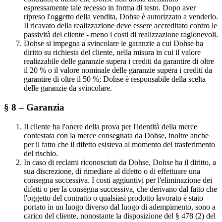
espressamente tale recesso in forma di testo. Dopo aver
ripreso l'oggetto della vendita, Dohse è autorizzato a venderlo.
Il ricavato della realizzazione deve essere accreditato contro le
passività del cliente - meno i costi di realizzazione ragionevoli.
Dohse si impegna a svincolare le garanzie a cui Dohse ha
diritto su richiesta del cliente, nella misura in cui il valore
realizzabile delle garanzie supera i crediti da garantire di oltre
il 20 % o il valore nominale delle garanzie supera i crediti da
garantire di oltre il 50 %; Dohse è responsabile della scelta
delle garanzie da svincolare.
§ 8 – Garanzia
Il cliente ha l'onere della prova per l'identità della merce
contestata con la merce consegnata da Dohse, inoltre anche
per il fatto che il difetto esisteva al momento del trasferimento
del rischio.
In caso di reclami riconosciuti da Dohse, Dohse ha il diritto, a
sua discrezione, di rimediare al difetto o di effettuare una
consegna successiva. I costi aggiuntivi per l'eliminazione dei
difetti o per la consegna successiva, che derivano dal fatto che
l'oggetto del contratto o qualsiasi prodotto lavorato è stato
portato in un luogo diverso dal luogo di adempimento, sono a
carico del cliente, nonostante la disposizione del § 478 (2) del