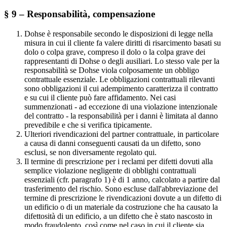
§ 9 – Responsabilità, compensazione
Dohse è responsabile secondo le disposizioni di legge nella
misura in cui il cliente fa valere diritti di risarcimento basati su
dolo o colpa grave, compreso il dolo o la colpa grave dei
rappresentanti di Dohse o degli ausiliari. Lo stesso vale per la
responsabilità se Dohse viola colposamente un obbligo
contrattuale essenziale. Le obbligazioni contrattuali rilevanti
sono obbligazioni il cui adempimento caratterizza il contratto
e su cui il cliente può fare affidamento. Nei casi
summenzionati - ad eccezione di una violazione intenzionale
del contratto - la responsabilità per i danni è limitata al danno
prevedibile e che si verifica tipicamente.
Ulteriori rivendicazioni del partner contrattuale, in particolare
a causa di danni conseguenti causati da un difetto, sono
esclusi, se non diversamente regolato qui.
Il termine di prescrizione per i reclami per difetti dovuti alla
semplice violazione negligente di obblighi contrattuali
essenziali (cfr. paragrafo 1) è di 1 anno, calcolato a partire dal
trasferimento del rischio. Sono escluse dall'abbreviazione del
termine di prescrizione le rivendicazioni dovute a un difetto di
un edificio o di un materiale da costruzione che ha causato la
difettosità di un edificio, a un difetto che è stato nascosto in
modo fraudolento, così come nel caso in cui il cliente sia