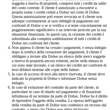
soggetta a riserva di proprietà, compresi tutti i crediti da saldo
del conto corrente. Il cliente è autorizzato a riscuotere a
proprio nome i crediti ceduti a Dohse sul conto di Dohse.
Questa autorizzazione può essere revocata se il cliente non
adempie correttamente ai suoi obblighi di pagamento nei
confronti di Dohse o se si verifica o si teme concretamente un
peggioramento significativo o un notevole pericolo per la sua
situazione finanziaria. In questi casi, la cessione dei crediti è
subordinata alla completa soddisfazione di tutti i crediti di
Dohse nei confronti del cliente.
Non appena il cliente ha cessato i pagamenti, e senza indugio
dopo la notifica della cessazione dei pagamenti, il cliente è
obbligato a inviare alla Dohse un elenco delle merci soggette
a riserva di proprietà ancora esistenti, anche nella misura in
cui sono state lavorate, e un elenco dei crediti nei confronti di
terzi debitori insieme alle copie delle fatture.
In caso di accesso di terzi alla merce riservata, il cliente deve
indicare la proprietà di Dohse e informare Dohse senza
indugio.
In caso di violazione del contratto da parte del cliente, in
particolare in caso di ritardo nel pagamento e di fissazione
infruttuosa di un termine da parte di Dohse, Dohse ha il diritto
di riprendere l'oggetto della vendita. La ripresa dell'oggetto
della vendita da parte di Dohse non costituisce un recesso dal
contratto, a meno che Dohse non abbia dichiarato