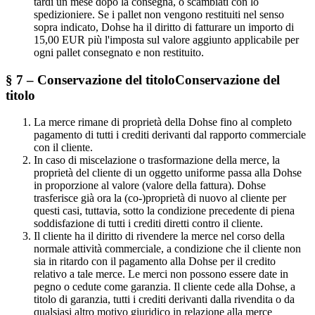
tardi un mese dopo la consegna, o scambiati con lo
spedizioniere. Se i pallet non vengono restituiti nel senso
sopra indicato, Dohse ha il diritto di fatturare un importo di
15,00 EUR più l'imposta sul valore aggiunto applicabile per
ogni pallet consegnato e non restituito.
§ 7 – Conservazione del titoloConservazione del
titolo
La merce rimane di proprietà della Dohse fino al completo
pagamento di tutti i crediti derivanti dal rapporto commerciale
con il cliente.
In caso di miscelazione o trasformazione della merce, la
proprietà del cliente di un oggetto uniforme passa alla Dohse
in proporzione al valore (valore della fattura). Dohse
trasferisce già ora la (co-)proprietà di nuovo al cliente per
questi casi, tuttavia, sotto la condizione precedente di piena
soddisfazione di tutti i crediti diretti contro il cliente.
Il cliente ha il diritto di rivendere la merce nel corso della
normale attività commerciale, a condizione che il cliente non
sia in ritardo con il pagamento alla Dohse per il credito
relativo a tale merce. Le merci non possono essere date in
pegno o cedute come garanzia. Il cliente cede alla Dohse, a
titolo di garanzia, tutti i crediti derivanti dalla rivendita o da
qualsiasi altro motivo giuridico in relazione alla merce