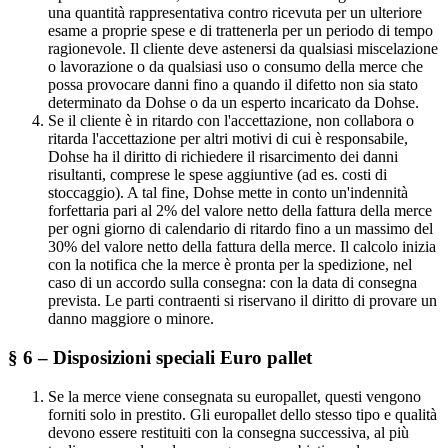
una quantità rappresentativa contro ricevuta per un ulteriore
esame a proprie spese e di trattenerla per un periodo di tempo
ragionevole. Il cliente deve astenersi da qualsiasi miscelazione
o lavorazione o da qualsiasi uso o consumo della merce che
possa provocare danni fino a quando il difetto non sia stato
determinato da Dohse o da un esperto incaricato da Dohse.
Se il cliente è in ritardo con l'accettazione, non collabora o
ritarda l'accettazione per altri motivi di cui è responsabile,
Dohse ha il diritto di richiedere il risarcimento dei danni
risultanti, comprese le spese aggiuntive (ad es. costi di
stoccaggio). A tal fine, Dohse mette in conto un'indennità
forfettaria pari al 2% del valore netto della fattura della merce
per ogni giorno di calendario di ritardo fino a un massimo del
30% del valore netto della fattura della merce. Il calcolo inizia
con la notifica che la merce è pronta per la spedizione, nel
caso di un accordo sulla consegna: con la data di consegna
prevista. Le parti contraenti si riservano il diritto di provare un
danno maggiore o minore.
§ 6 – Disposizioni speciali Euro pallet
Se la merce viene consegnata su europallet, questi vengono
forniti solo in prestito. Gli europallet dello stesso tipo e qualità
devono essere restituiti con la consegna successiva, al più