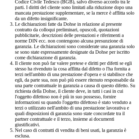
Codice Civile Tedesco (BGB), salvo diverso accordo tra le
parti. I diritti del cliente sono limitati alla riduzione dopo una
mancata prestazione supplementare, se la merce è afflitta solo
da un difetto insignificante.
Le dichiarazioni fatte da Dohse in relazione al presente
contratto da colloqui preliminari, opuscoli, quotazioni
pubblicitarie, descrizioni delle prestazioni e riferimenti a
norme DIN ecc. non contengono alcuna presunzione di
garanzia. Le dichiarazioni sono considerate una garanzia solo
se sono state espressamente designate da Dohse per iscritto
come dichiarazione di garanzia.
Il cliente non può far valere pretese e diritti per difetti se egli
stesso ha rivenduto la cosa afflitta dal difetto o l'ha fornita a
terzi nell'ambito di una prestazione d'opera e si stabilisce che
egli, da parte sua, non può più essere ritenuto responsabile da
una parte contrattuale in garanzia a causa di questo difetto. Su
richiesta della Dohse, il cliente deve, in tutti i casi in cui
l'oggetto difettoso non è più in suo possesso, fornire
informazioni su quando l'oggetto difettoso è stato venduto a
terzi o utilizzato nell'ambito di una prestazione lavorativa e
quali disposizioni di garanzia sono state concordate tra il
partner contrattuale e il terzo, insieme ai documenti
giustificativi.
Nel caso di contratti di vendita di beni usati, la garanzia è
esclusa.