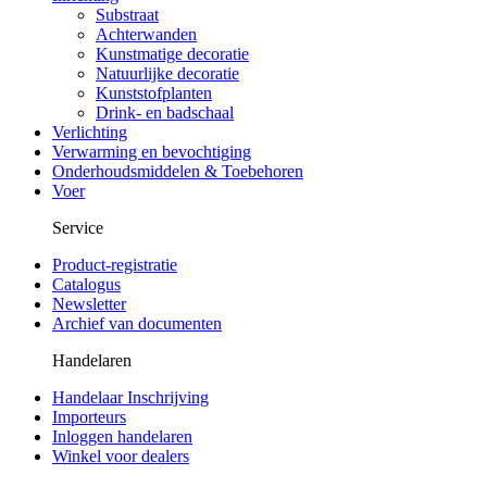
Substraat
Achterwanden
Kunstmatige decoratie
Natuurlijke decoratie
Kunststofplanten
Drink- en badschaal
Verlichting
Verwarming en bevochtiging
Onderhoudsmiddelen & Toebehoren
Voer
Service
Product-registratie
Catalogus
Newsletter
Archief van documenten
Handelaren
Handelaar Inschrijving
Importeurs
Inloggen handelaren
Winkel voor dealers