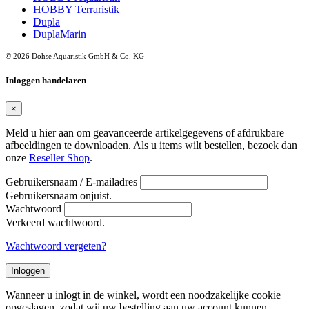
HOBBY Terraristik
Dupla
DuplaMarin
© 2026 Dohse Aquaristik GmbH & Co. KG
Inloggen handelaren
×
Meld u hier aan om geavanceerde artikelgegevens of afdrukbare
afbeeldingen te downloaden. Als u items wilt bestellen, bezoek dan
onze
Reseller Shop
.
Gebruikersnaam / E-mailadres
Gebruikersnaam onjuist.
Wachtwoord
Verkeerd wachtwoord.
Wachtwoord vergeten?
Inloggen
Wanneer u inlogt in de winkel, wordt een noodzakelijke cookie
opgeslagen, zodat wij uw bestelling aan uw account kunnen