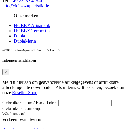
Tel.
+49 2225 9415-0
info@dohse-aquaristik.de
Onze merken
HOBBY Aquaristik
HOBBY Terraristik
Dupla
DuplaMarin
© 2026 Dohse Aquaristik GmbH & Co. KG
Inloggen handelaren
×
Meld u hier aan om geavanceerde artikelgegevens of afdrukbare
afbeeldingen te downloaden. Als u items wilt bestellen, bezoek dan
onze
Reseller Shop
.
Gebruikersnaam / E-mailadres
Gebruikersnaam onjuist.
Wachtwoord
Verkeerd wachtwoord.