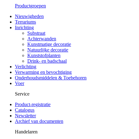
Productgroepen
Nieuwigheden
Terrariums
Inrichting
Substraat
Achterwanden
Kunstmatige decoratie
Natuurlijke decoratie
Kunststofplanten
Drink- en badschaal
Verlichting
Verwarming en bevochtiging
Onderhoudsmiddelen & Toebehoren
Voer
Service
Product-registratie
Catalogus
Newsletter
Archief van documenten
Handelaren