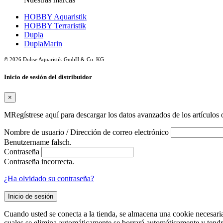
HOBBY Aquaristik
HOBBY Terraristik
Dupla
DuplaMarin
© 2026 Dohse Aquaristik GmbH & Co. KG
Inicio de sesión del distribuidor
×
MRegístrese aquí para descargar los datos avanzados de los artículos o
Nombre de usuario / Dirección de correo electrónico
Benutzername falsch.
Contraseña
Contraseña incorrecta.
¿Ha olvidado su contraseña?
Inicio de sesión
Cuando usted se conecta a la tienda, se almacena una cookie necesaria
cuales se elimina automáticamente se borrará automáticamente y tendr