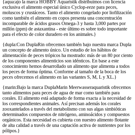
{aqua:ajo la marca HOBBY Aquaristik distribuimos con licencia
exclusiva el alimento especial único Cyclop-eeze para peces,
moluscos y crustáceos. Tanto el alimento congelado por liofilización
como también el alimento en copos presenta una concentración
incomparable de ácidos grasos Omega-3 y hasta 3,000 partes por
millón (ppm) de astaxantina - este último es sobre todo importante
para el efecto de color duradero en los animales.}
{dupla:Con DuplaRin ofrecemos también bajo nuestra marca Dupla
un concepto de alimento único. Un estudio de los hábitos de
alimentación de peces trópicos ha mostrado: más de un 80 por ciento
de los componentes alimenticios son idénticos. En base a este
conocimiento hemos desarrollado un alimento que alimenta a todos
los peces de forma óptima. Conforme al tamaño de la boca de los
peces ofrecemos el alimento en las variantes S, M, L y XL.}
{marin:Bajo la marca DuplaMarin Meerwasseraquaristik ofrecemos
tanto alimentos para peces de agua de mar como también para
corales. El alimento está adaptado de forma exacta a la necesidad de
los correspondientes animales. Así precisan además los corales
zooxantelados a través del metabolismo con sus algas simbióticas
determinados compuestos de nitrógeno, aminoácidos y compuestos
orgánicos. Esta necesidad es cubierta con nuestro alimento flotante
de alta calidad a través de una captación activa de nutrientes por los
pólipos.}